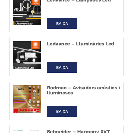
BAIXA
Ledvance – Lluminàries Led
BAIXA
Rodman – Avisadors acústics i
lluminosos
BAIXA
Schneider – Harmony XV7