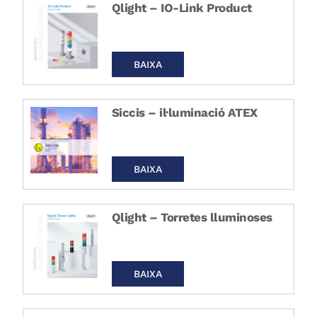
Qlight – IO-Link Product
BAIXA
Siccis – il·luminació ATEX
BAIXA
Qlight – Torretes lluminoses
BAIXA