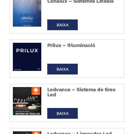
Conalux – Sistemes Lineals
BAIXA
Prilux – Il·luminació
BAIXA
Ledvance – Sistema de tires
Led
BAIXA
Ledvance – Làmpades Led