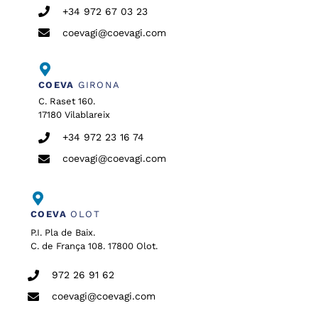
+34 972 67 03 23
coevagi@coevagi.com
COEVA
GIRONA
C. Raset 160.
17180 Vilablareix
+34 972 23 16 74
coevagi@coevagi.com
COEVA
OLOT
P.I. Pla de Baix.
C. de França 108. 17800 Olot.
972 26 91 62
coevagi@coevagi.com