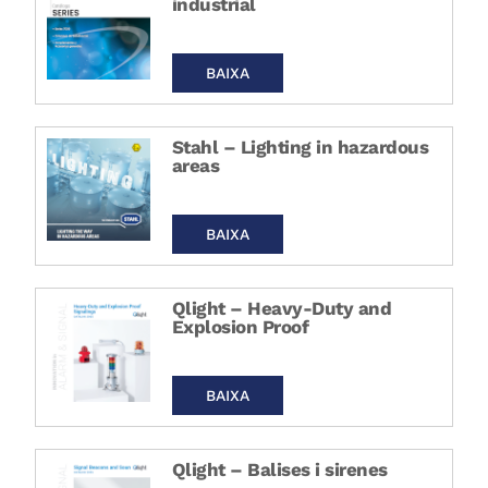
industrial
BAIXA
Stahl – Lighting in hazardous
areas
BAIXA
Qlight – Heavy-Duty and
Explosion Proof
BAIXA
Qlight – Balises i sirenes