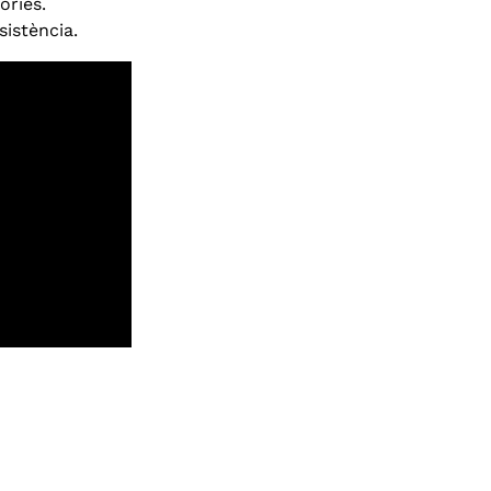
òries.
sistència.