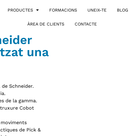
PRODUCTES
FORMACIONS
UNEIX-TE
BLOG
ÀREA DE CLIENTS
CONTACTE
neider
tzat una
 de Schneider.
ia.
ues de la gamma.
struxure Cobot
er moviments
ctiques de Pick &