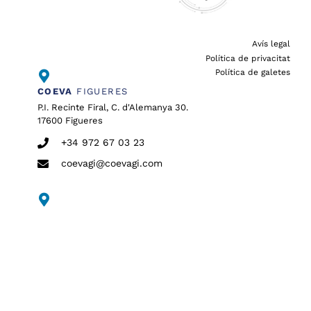
Avís legal
Política de privacitat
Política de galetes
COEVA
FIGUERES
P.I. Recinte Firal, C. d'Alemanya 30.
17600 Figueres
+34 972 67 03 23
coevagi@coevagi.com
COEVA
GIRONA
C. Raset 160.
17180 Vilablareix
+34 972 23 16 74
coevagi@coevagi.com