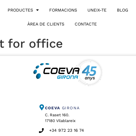
PRODUCTES
FORMACIONS
UNEIX-TE
BLOG
ÀREA DE CLIENTS
CONTACTE
 for office
COEVA
GIRONA
C. Raset 160.
17180 Vilablareix
+34 972 23 16 74