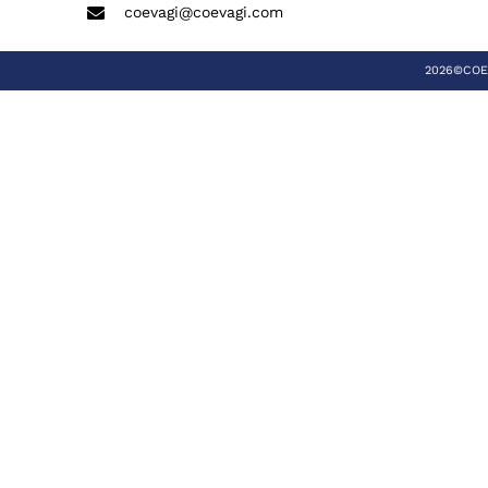
coevagi@coevagi.com
2026©COEVA