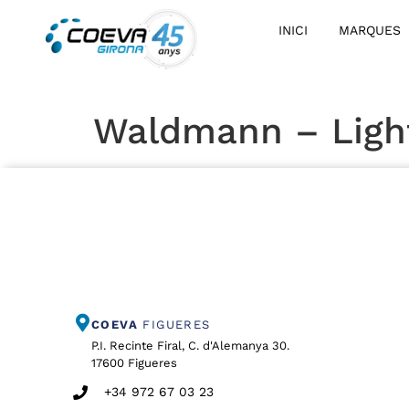
INICI
MARQUES
Waldmann – Light
COEVA
FIGUERES
P.I. Recinte Firal, C. d'Alemanya 30.
17600 Figueres
+34 972 67 03 23