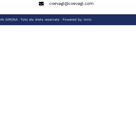
coevagi@coevagi.com
 GIRONA · Tots els drets reservats · Powered by:
ionic