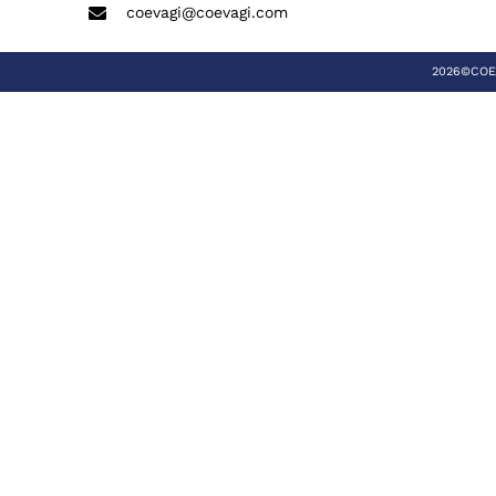
coevagi@coevagi.com
2026©COEVA