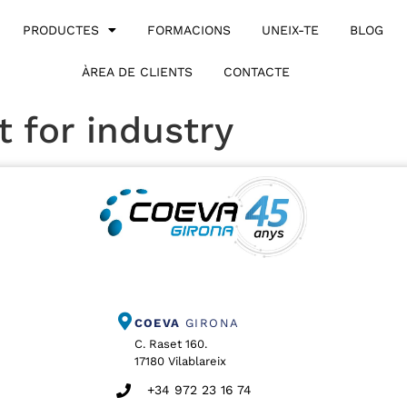
PRODUCTES
FORMACIONS
UNEIX-TE
BLOG
ÀREA DE CLIENTS
CONTACTE
 for industry
COEVA
GIRONA
C. Raset 160.
17180 Vilablareix
+34 972 23 16 74