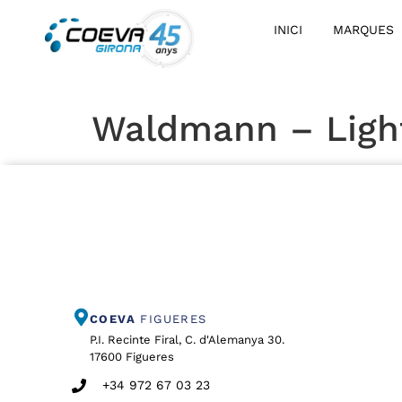
INICI
MARQUES
Waldmann – Light
COEVA
FIGUERES
P.I. Recinte Firal, C. d'Alemanya 30.
17600 Figueres
+34 972 67 03 23