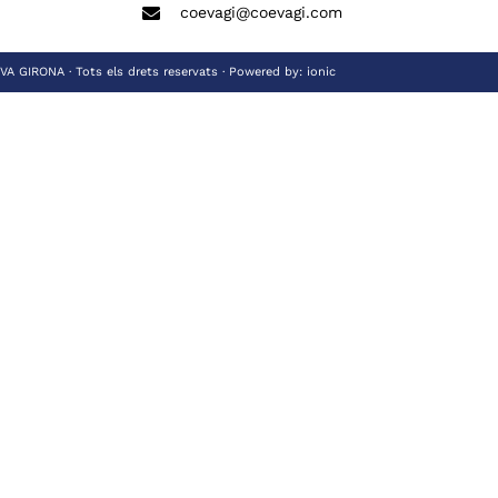
coevagi@coevagi.com
 GIRONA · Tots els drets reservats · Powered by:
ionic