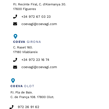
P.I. Recinte Firal, C. d'Alemanya 30.
17600 Figueres
+34 972 67 03 23
coevagi@coevagi.com
COEVA
GIRONA
C. Raset 160.
17180 Vilablareix
+34 972 23 16 74
coevagi@coevagi.com
COEVA
OLOT
P.I. Pla de Baix.
C. de França 108. 17800 Olot.
972 26 91 62