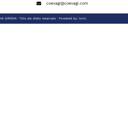
coevagi@coevagi.com
 GIRONA · Tots els drets reservats · Powered by:
ionic