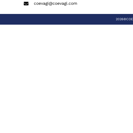
coevagi@coevagi.com
2026©COEVA