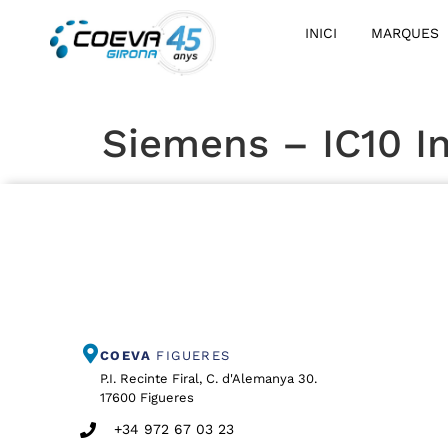
INICI
MARQUES
Siemens – IC10 In
COEVA
FIGUERES
P.I. Recinte Firal, C. d'Alemanya 30.
17600 Figueres
+34 972 67 03 23