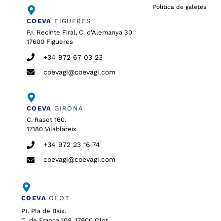
Política de galetes
COEVA
FIGUERES
P.I. Recinte Firal, C. d'Alemanya 30.
17600 Figueres
+34 972 67 03 23
coevagi@coevagi.com
COEVA
GIRONA
C. Raset 160.
17180 Vilablareix
+34 972 23 16 74
coevagi@coevagi.com
COEVA
OLOT
P.I. Pla de Baix.
C. de França 108. 17800 Olot.