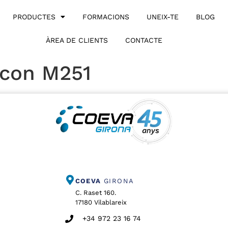
PRODUCTES
FORMACIONS
UNEIX-TE
BLOG
ÀREA DE CLIENTS
CONTACTE
icon M251
COEVA
GIRONA
C. Raset 160.
17180 Vilablareix
+34 972 23 16 74