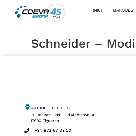
INICI
MARQUES
Schneider – Mod
COEVA
FIGUERES
P.I. Recinte Firal, C. d'Alemanya 30.
17600 Figueres
+34 972 67 03 23