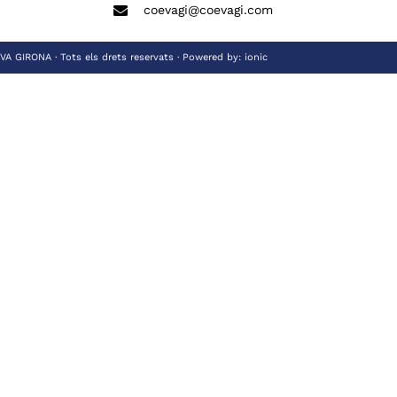
coevagi@coevagi.com
 GIRONA · Tots els drets reservats · Powered by:
ionic