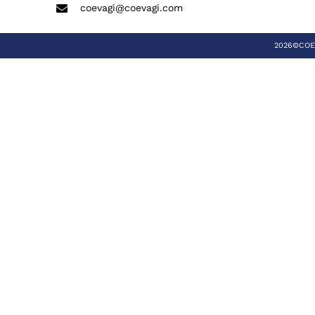
coevagi@coevagi.com
2026©COEVA