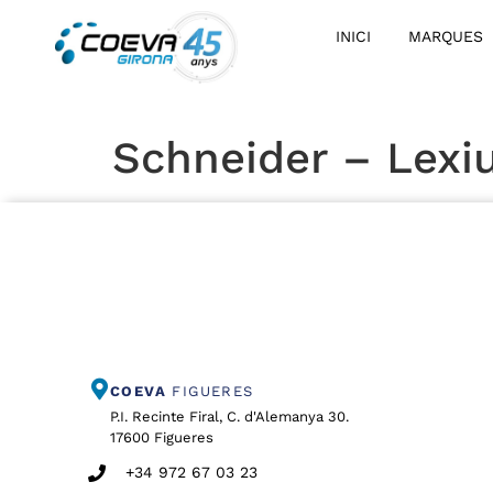
INICI
MARQUES
Schneider – Lex
COEVA
FIGUERES
P.I. Recinte Firal, C. d'Alemanya 30.
17600 Figueres
+34 972 67 03 23