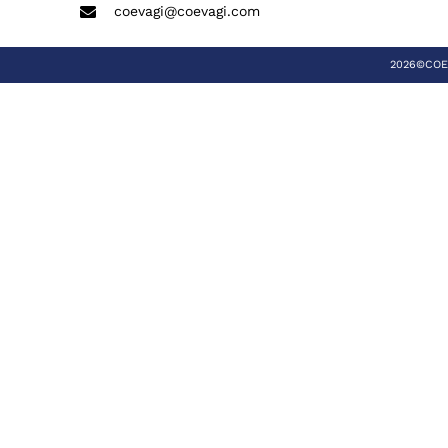
coevagi@coevagi.com
2026©COEVA