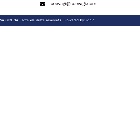
coevagi@coevagi.com
 GIRONA · Tots els drets reservats · Powered by:
ionic