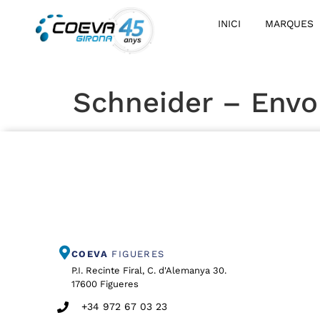
INICI
MARQUES
Schneider – Envo
COEVA
FIGUERES
P.I. Recinte Firal, C. d'Alemanya 30.
17600 Figueres
+34 972 67 03 23