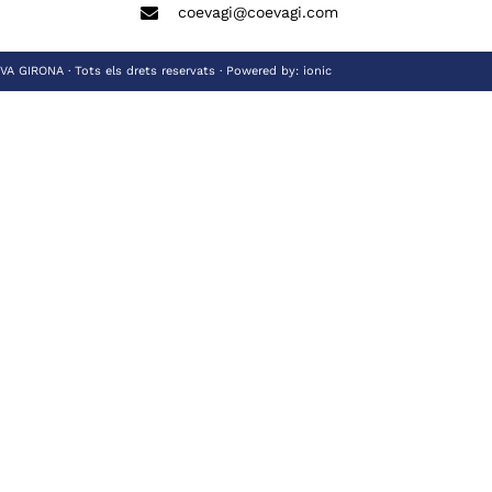
coevagi@coevagi.com
 GIRONA · Tots els drets reservats · Powered by:
ionic