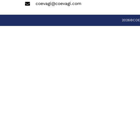
coevagi@coevagi.com
2026©COEVA