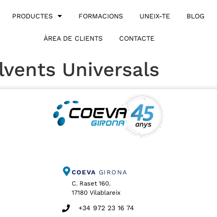
PRODUCTES
FORMACIONS
UNEIX-TE
BLOG
ÀREA DE CLIENTS
CONTACTE
lvents Universals
COEVA
GIRONA
C. Raset 160.
17180 Vilablareix
+34 972 23 16 74