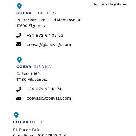
Política de galetes
COEVA
FIGUERES
P.I. Recinte Firal, C. d'Alemanya 30.
17600 Figueres
+34 972 67 03 23
coevagi@coevagi.com
COEVA
GIRONA
C. Raset 160.
17180 Vilablareix
+34 972 23 16 74
coevagi@coevagi.com
COEVA
OLOT
P.I. Pla de Baix.
C. de França 108. 17800 Olot.