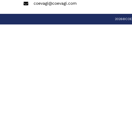
coevagi@coevagi.com
2026©COEVA