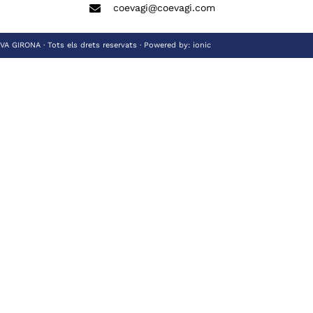
coevagi@coevagi.com
 GIRONA · Tots els drets reservats · Powered by:
ionic