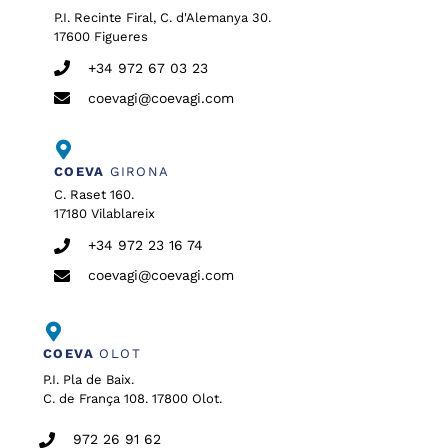
P.I. Recinte Firal, C. d'Alemanya 30.
17600 Figueres
+34 972 67 03 23
coevagi@coevagi.com
COEVA
GIRONA
C. Raset 160.
17180 Vilablareix
+34 972 23 16 74
coevagi@coevagi.com
COEVA
OLOT
P.I. Pla de Baix.
C. de França 108. 17800 Olot.
972 26 91 62