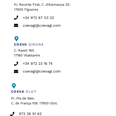
P.I. Recinte Firal, C. d'Alemanya 30.
17600 Figueres
+34 972 67 03 23
coevagi@coevagi.com
COEVA
GIRONA
C. Raset 160.
17180 Vilablareix
+34 972 23 16 74
coevagi@coevagi.com
COEVA
OLOT
P.I. Pla de Baix.
C. de França 108. 17800 Olot.
972 26 91 62