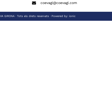
coevagi@coevagi.com
 GIRONA · Tots els drets reservats · Powered by:
ionic