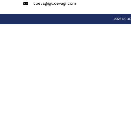
coevagi@coevagi.com
2026©COEVA