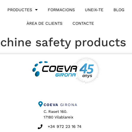
PRODUCTES
FORMACIONS
UNEIX-TE
BLOG
ÀREA DE CLIENTS
CONTACTE
chine safety products
COEVA
GIRONA
C. Raset 160.
17180 Vilablareix
+34 972 23 16 74