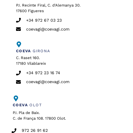
P.I. Recinte Firal, C. d'Alemanya 30.
17600 Figueres
+34 972 67 03 23
coevagi@coevagi.com
COEVA
GIRONA
C. Raset 160.
17180 Vilablareix
+34 972 23 16 74
coevagi@coevagi.com
COEVA
OLOT
P.I. Pla de Baix.
C. de França 108. 17800 Olot.
972 26 91 62