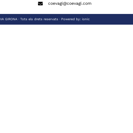
coevagi@coevagi.com
 GIRONA · Tots els drets reservats · Powered by:
ionic