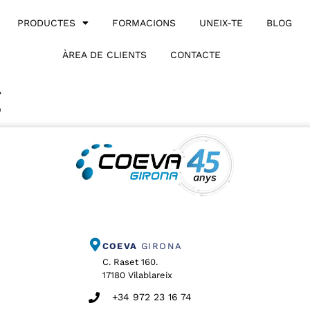
PRODUCTES
FORMACIONS
UNEIX-TE
BLOG
ÀREA DE CLIENTS
CONTACTE
g
COEVA
GIRONA
C. Raset 160.
17180 Vilablareix
+34 972 23 16 74