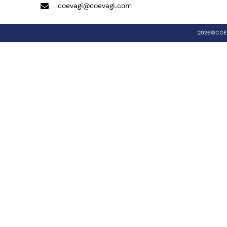
coevagi@coevagi.com
2026©COEVA