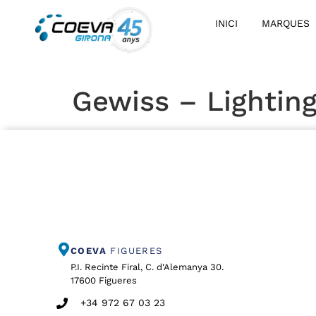
INICI
MARQUES
Gewiss – Lightin
COEVA
FIGUERES
P.I. Recinte Firal, C. d'Alemanya 30.
17600 Figueres
+34 972 67 03 23