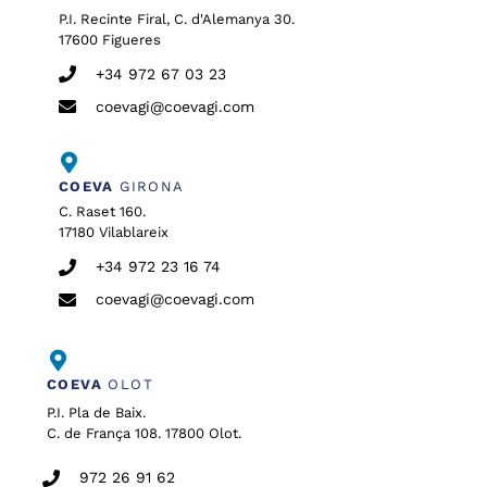
P.I. Recinte Firal, C. d'Alemanya 30.
17600 Figueres
+34 972 67 03 23
coevagi@coevagi.com
COEVA
GIRONA
C. Raset 160.
17180 Vilablareix
+34 972 23 16 74
coevagi@coevagi.com
COEVA
OLOT
P.I. Pla de Baix.
C. de França 108. 17800 Olot.
972 26 91 62