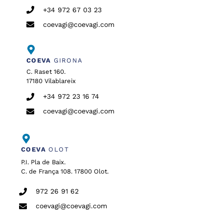
+34 972 67 03 23
coevagi@coevagi.com
COEVA
GIRONA
C. Raset 160.
17180 Vilablareix
+34 972 23 16 74
coevagi@coevagi.com
COEVA
OLOT
P.I. Pla de Baix.
C. de França 108. 17800 Olot.
972 26 91 62
coevagi@coevagi.com