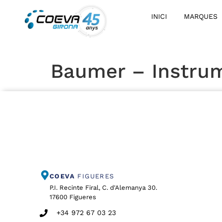
INICI
MARQUES
Baumer – Instrum
COEVA
FIGUERES
P.I. Recinte Firal, C. d'Alemanya 30.
17600 Figueres
+34 972 67 03 23