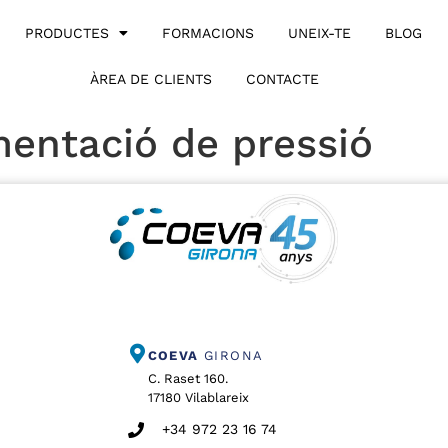
PRODUCTES
FORMACIONS
UNEIX-TE
BLOG
ÀREA DE CLIENTS
CONTACTE
entació de pressió
COEVA
GIRONA
C. Raset 160.
17180 Vilablareix
+34 972 23 16 74