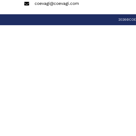
coevagi@coevagi.com
2026©COEVA