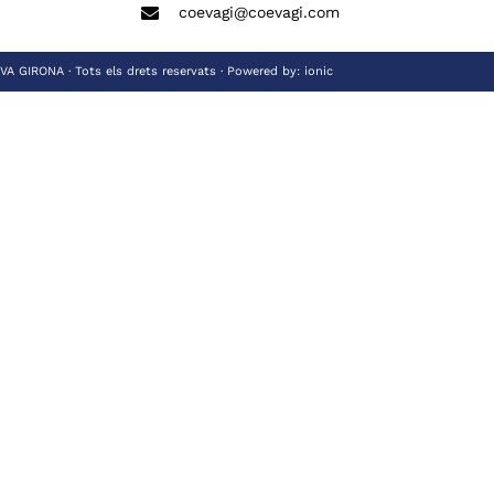
coevagi@coevagi.com
 GIRONA · Tots els drets reservats · Powered by:
ionic